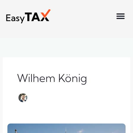
Skip
to
content
Wilhem König
0%