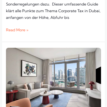
Sonderregelungen dazu. Dieser umfassende Guide
klärt alle Punkte zum Thema Corporate Tax in Dubai,
anfangen von der Höhe, Abfuhr bis
Read More »
Steuern
auf
Immobilien
in
Dubai:
Kauf,
Vermietung
&
airbnb