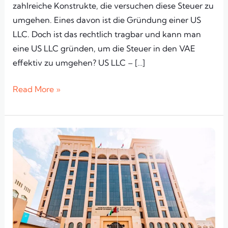
zahlreiche Konstrukte, die versuchen diese Steuer zu
umgehen. Eines davon ist die Gründung einer US
LLC. Doch ist das rechtlich tragbar und kann man
eine US LLC gründen, um die Steuer in den VAE
effektiv zu umgehen? US LLC – […]
Read More »
Dubai
Corporate
Tax
Guide:
So
viel
zahlen