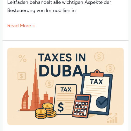
Leitfaden behandelt alle wichtigen Aspekte der
Besteuerung von Immobilien in
Read More »
Steuern
in
Dubai:
Ein
umfassender
Ratgeber