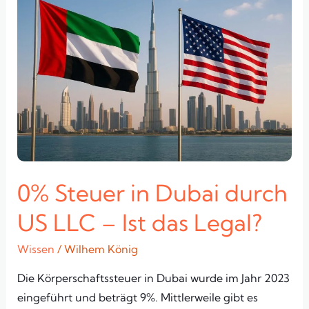
Steuer
in
Dubai
durch
US
LLC
–
Ist
das
Legal?
0% Steuer in Dubai durch
US LLC – Ist das Legal?
Wissen
/
Wilhem König
Die Körperschaftssteuer in Dubai wurde im Jahr 2023
eingeführt und beträgt 9%. Mittlerweile gibt es